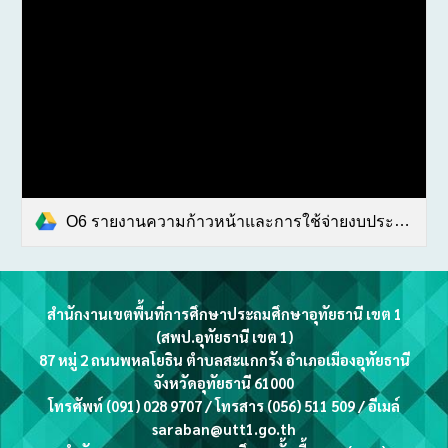
O6 รายงานความก้าวหน้าและการใช้จ่ายงบประมาณ (2).pdf
สำนักงานเขตพื้นที่การศึกษาประถมศึกษาอุทัยธานี เขต 1
(สพป.อุทัยธานี เขต 1)
87 หมู่ 2 ถนนพหลโยธิน ตำบลสะแกกรัง อำเภอเมืองอุทัยธานี
จังหวัดอุทัยธานี 61000
โทรศัพท์ (
091) 028 9707
/ โทรสาร (056) 511 509 / อีเมล์
saraban
@utt1.go.th